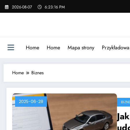
Skip
2026-08-07
6:23:16 PM
to
content
Home
Home
Mapa strony
Przykładowa 
Home
Biznes
2025-06-28
BIZN
Jak
ud