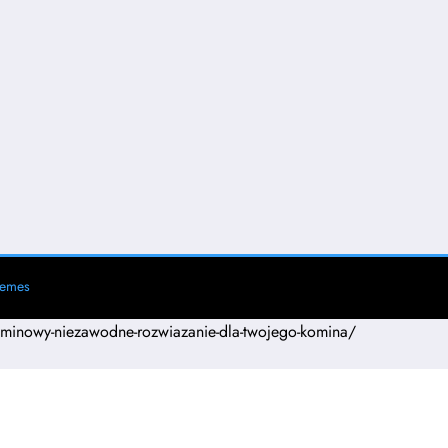
hemes
ominowy-niezawodne-rozwiazanie-dla-twojego-komina/