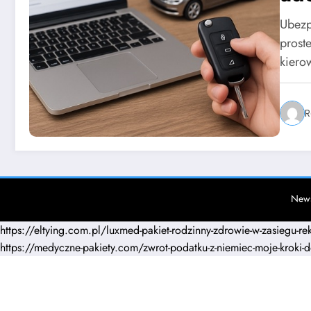
kal
Ubezp
prost
kier
R
News
https://eltying.com.pl/luxmed-pakiet-rodzinny-zdrowie-w-zasiegu-r
https://medyczne-pakiety.com/zwrot-podatku-z-niemiec-moje-kroki-d