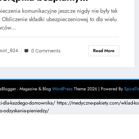
kulator
ieczenia komunikacyjne jeszcze nigdy nie były tak
e Obliczenie składki ubezpieczeniowej to dla wielu
owców…
Read More
oot_824
0 Comments
Blogger - Magazine & Blog
WordPress
Theme 2026 | Powered By
SpiceT
eki-dla-kazdego-domownika/
https://medyczne-pakiety.com/wklad-k
o-odzyskania-pieniedzy/