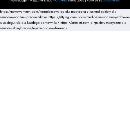
NewsBlogger - Magazine & Blog
WordPress
Theme 2026 | Powered By
SpiceThemes
https://newswomnen.com/kompleksowa-opieka-medyczna-z-luxmed-pakiety-dla-
seniorow-rodzin-i-pracownikow/
https://eltying.com.pl/luxmed-pakiet-rodzinny-zdrowie-
w-zasiegu-reki-dla-kazdego-domownika/
https://artexint.com.pl/pakiety-medyczne-dla-
seniora-jak-wybrac-najlepsza-opcje-w-luxmed/