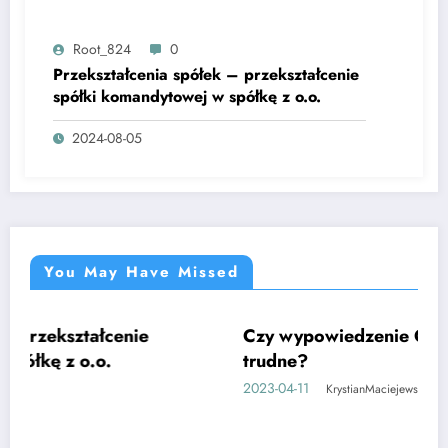
Root_824
0
Przekształcenia spółek – przekształcenie
spółki komandytowej w spółkę z o.o.
2024-08-05
You May Have Missed
łcenie
Czy wypowiedzenie OC po złomowan
CIEKAWE
o.
trudne?
2023-04-11
KrystianMaciejewski