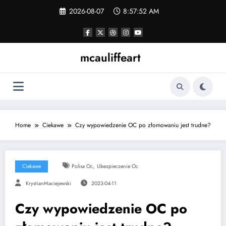
Skip
2026-08-07
8:57:53 AM
to
content
mcauliffeart
Home
Ciekawe
Czy wypowiedzenie OC po złomowaniu jest trudne?
,
Ciekawe
Polisa Oc
Ubezpieczenie Oc
KrystianMaciejewski
2023-04-11
Czy wypowiedzenie OC po