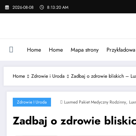
Skip
2026-08-08
8:13:21 AM
to
content
Home
Home
Mapa strony
Przykładowa 
Home
Zdrowie i Uroda
Zadbaj o zdrowie bliskich – Lu
,
Zdrowie I Uroda
Luxmed Pakiet Medyczny Rodzinny
Lux
Zadbaj o zdrowie bliski