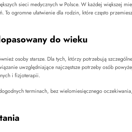
iększych sieci medycznych w Polsce. W każdej większej m
rań. To ogromne ułatwienie dla rodzin, które często przemie
 dopasowany do wieku
eż osoby starsze. Dla tych, którzy potrzebują szczególnej t
związanie uwzględniające najczęstsze potrzeby osób powyżej
ch i fizjoterapii.
dogodnych terminach, bez wielomiesięcznego oczekiwania, c
tania