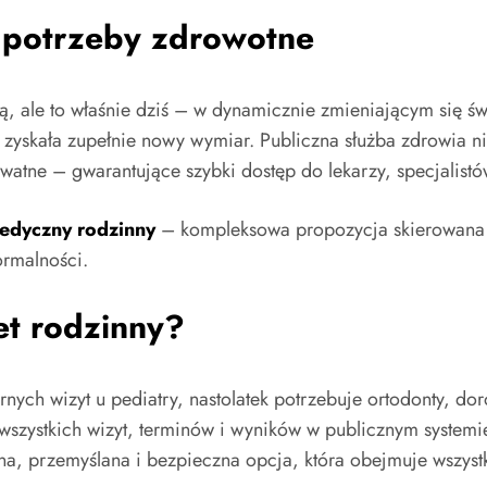
 potrzeby zdrowotne
, ale to właśnie dziś – w dynamicznie zmieniającym się św
j zyskała zupełnie nowy wymiar. Publiczna służba zdrowia 
watne – gwarantujące szybki dostęp do lekarzy, specjalist
edyczny rodzinny
– kompleksowa propozycja skierowana d
ormalności.
et rodzinny?
ch wizyt u pediatry, nastolatek potrzebuje ortodonty, doroś
ie wszystkich wizyt, terminów i wyników w publicznym syste
na, przemyślana i bezpieczna opcja, która obejmuje wszyst