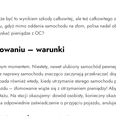
 być to wynikiem szkody całkowitej, ale też całkowitego 
 gdyż mimo oddania samochodu na złom, polisa nadal obow
zyskać pieniądze z OC?
owaniu – warunki
udnym momentem. Niestety, nawet ulubiony samochód pewneg
e naprawy samochodu znacząco zaczynają przekraczać dopu
ada również wtedy, kiedy utrzymanie starego samochodu p
ojazdu – złomowanie wiąże się z otrzymaniem pieniędzy! A
tażu. Na stacji okazujemy: dowód osobisty, konieczny okaże
odpowiednie zaświadczenie o przyjęciu pojazdu, anuluje r