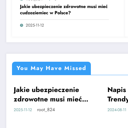
Jakie ubezpieczenie zdrowotne musi mieć
cudzoziemiec w Polsce?
2025-11-12
You May Have Missed
Jakie ubezpieczenie
Napis 
CIEKAWE
CIEKAWE
zdrowotne musi mieć
Trendy
cudzoziemiec w
event
root_824
2025-11-12
2024-08-11
Polsce?