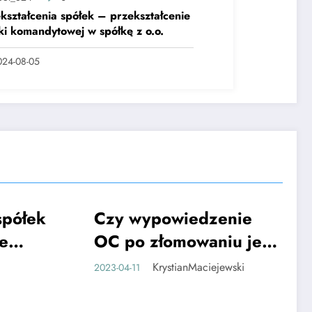
kształcenia spółek – przekształcenie
ki komandytowej w spółkę z o.o.
024-08-05
spółek
Czy wypowiedzenie
CIEKAWE
e
OC po złomowaniu jest
owej w
trudne?
KrystianMaciejewski
2023-04-11