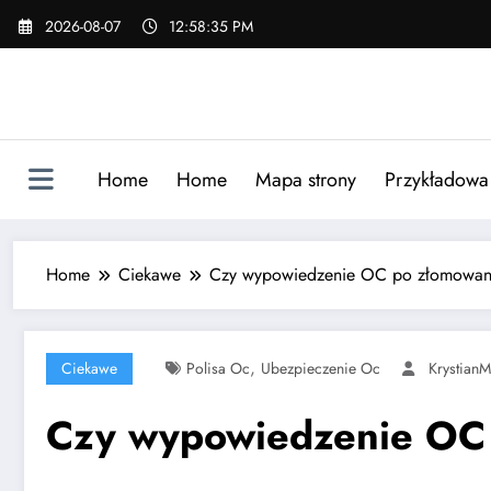
Skip
2026-08-07
12:58:36 PM
to
content
Home
Home
Mapa strony
Przykładowa 
Home
Ciekawe
Czy wypowiedzenie OC po złomowaniu
,
Ciekawe
Polisa Oc
Ubezpieczenie Oc
KrystianM
Czy wypowiedzenie OC 