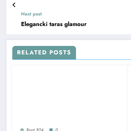
Next post
Elegancki taras glamour
RELATED POSTS
Root_824
0