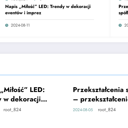
Napis „Miłość” LED: Trendy w dekoracji
Prze
eventów i imprez
spół
2024-08-11
2
„Miłość” LED:
Przekształcenia 
CIEKAWE
 w dekoracji
– przekształceni
ów i imprez
spółki komandyt
root_824
root_824
2024-08-05
spółkę z o.o.